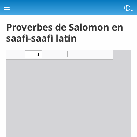
Aller au contenu principal
Se
Proverbes de Salomon en
saafi-saafi latin